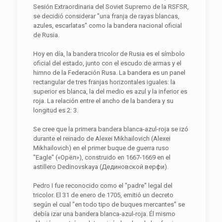
Sesión Extraordinaria del Soviet Supremo de la RSFSR,
se decidió considerar "una franja de rayas blancas,
azules, escarlatas" como la bandera nacional oficial
de Rusia.
Hoy en día, la bandera tricolor de Rusia es el símbolo
oficial del estado, junto con el escudo de armas y el
himno de la Federación Rusa. La bandera es un panel
rectangular de tres franjas horizontales iguales: la
superior es blanca, la del medio es azul y la inferior es
roja. La relación entre el ancho de la bandera y su
longitud es 2: 3.
Se cree que la primera bandera blanca-azul-roja se izó
durante el reinado de Alexei Mikhailovich (Alexei
Mikhailovich) en el primer buque de guerra ruso
"Eagle" («Орёл»), construido en 1667-1669 en el
astillero Dedinovskaya (Дединовской верфи).
Pedro I fue reconocido como el "padre" legal del
tricolor. El 31 de enero de 1705, emitió un decreto
según el cual "en todo tipo de buques mercantes" se
debía izar una bandera blanca-azul-roja. Él mismo