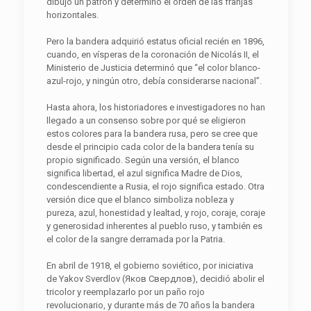
dibujó un patrón y determinó el orden de las franjas
horizontales.
Pero la bandera adquirió estatus oficial recién en 1896,
cuando, en vísperas de la coronación de Nicolás II, el
Ministerio de Justicia determinó que “el color blanco-
azul-rojo, y ningún otro, debía considerarse nacional”.
Hasta ahora, los historiadores e investigadores no han
llegado a un consenso sobre por qué se eligieron
estos colores para la bandera rusa, pero se cree que
desde el principio cada color de la bandera tenía su
propio significado. Según una versión, el blanco
significa libertad, el azul significa Madre de Dios,
condescendiente a Rusia, el rojo significa estado. Otra
versión dice que el blanco simboliza nobleza y
pureza, azul, honestidad y lealtad, y rojo, coraje, coraje
y generosidad inherentes al pueblo ruso, y también es
el color de la sangre derramada por la Patria.
En abril de 1918, el gobierno soviético, por iniciativa
de Yakov Sverdlov (Яков Свердлов), decidió abolir el
tricolor y reemplazarlo por un paño rojo
revolucionario, y durante más de 70 años la bandera