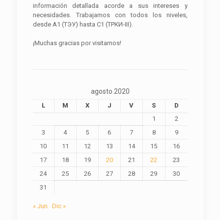
información detallada acorde a sus intereses y
necesidades. Trabajamos con todos los niveles,
desde A1 (ТЭУ) hasta C1 (ТРКИ-III).
¡Muchas gracias por visitarnos!
agosto 2020
L
M
X
J
V
S
D
1
2
3
4
5
6
7
8
9
10
11
12
13
14
15
16
17
18
19
20
21
22
23
24
25
26
27
28
29
30
31
« Jun
Dic »