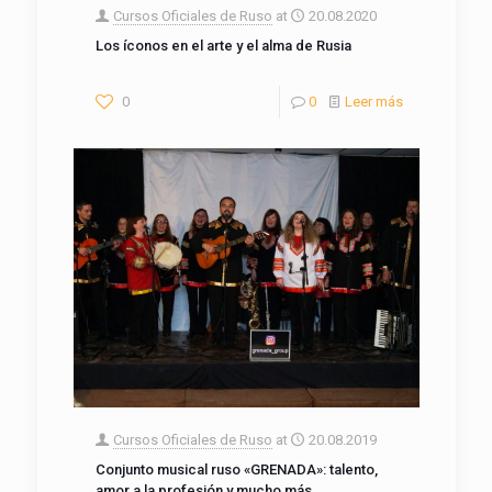
Cursos Oficiales de Ruso
at
20.08.2020
Los íconos en el arte y el alma de Rusia
0
0
Leer más
Cursos Oficiales de Ruso
at
20.08.2019
Conjunto musical ruso «GRENADA»: talento,
amor a la profesión y mucho más