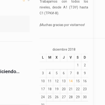
Trabajamos con todos los
niveles, desde A1 (ТЭУ) hasta
C1 (ТРКИ-III).
¡Muchas gracias por visitarnos!
diciembre 2018
L
M
X
J
V
S
D
1
2
diciendo…
3
4
5
6
7
8
9
10
11
12
13
14
15
16
17
18
19
20
21
22
23
24
25
26
27
28
29
30