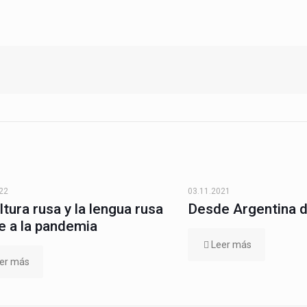
22
03.11.2021
ltura rusa y la lengua rusa
Desde Argentina 
e a la pandemia
Leer más
er más