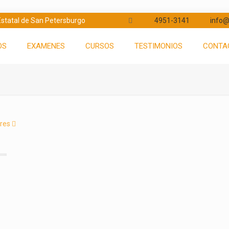
d Estatal de San Petersburgo
4951-3141
info@
OS
EXAMENES
CURSOS
TESTIMONIOS
CONTA
res